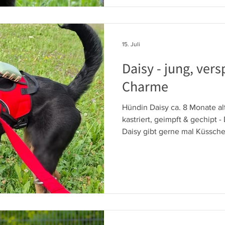
bleiben und schläft nachts d
persönlich kennen lernen mö
15. Juli
Daisy - jung, vers
Charme
Hündin Daisy ca. 8 Monate al
kastriert, geimpft & gechipt
Daisy gibt gerne mal Küssche
aufgeweckt. Immer mittendrin
Menschen und Hunde. Hundeschule - ja unbedingt, denn
Daisy möchte noch viel lern
bereits schön an der Leine u
Entdeckertour. Daisy kennt Ka
hinterher, nach einer gewis