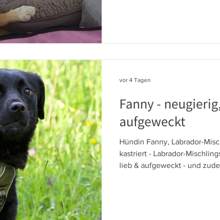
Pflegestelle in München und
lieben gelernt. Holly & Suri 
viel Sicherheit. Suri ist eine 
zurückhaltende Hündin. In Hol
auf & gewinnt an Selbstvertra
vor 4 Tagen
Fanny - neugierig,
aufgeweckt
Hündin Fanny, Labrador-Misch
kastriert - Labrador-Mischlin
lieb & aufgeweckt - und zud
verträglich mit allen Hunden. 
bewegen und die Welt zu erku
hat Freude daran, mit den M
Hunde-Einmaleins bringt sie 