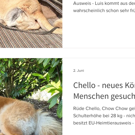
Ausweis - Luis kommt aus der
wahrscheinlich schon sehr frü
verloren. Die Umstände sind l
hat gelernt, mit dieser Beh
hat nichts von seiner Leben
Menschen verloren. Er ist ein
freundlich zu den Menschen
2. Juni
Chello - neues Kö
Menschen gesuch
Rüde Chello, Chow Chow geb
Schulterhöhe bei 28 kg - nicht
besitzt EU-Heimtierausweis 
seiner aktuellen Familie ver