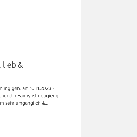
 haben sich dort kennen und
geben sich gegenseitig sehr
sanfte, aber noch
lys Nähe taut sie sichtlich
 lieb &
ling geb. am 10.11.2023 -
gshündin Fanny ist neugierig,
em sehr umgänglich &
Draußen liebt sie es, sich zu
nden. Sie ist gelehrig und
enschen zu arbeiten. Das
mit: Fanny kann alleine