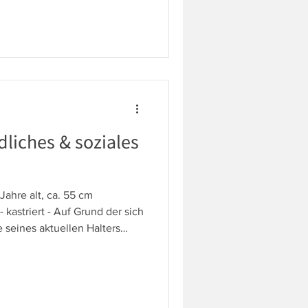
einem neuen Körbchen bei
ozial, ruhig, geduldig und
iebt lange Spaziergänge, sich
kuscheln. Chello ist absolut
genehme
dliches & soziales
Jahre alt, ca. 55 cm
 kastriert - Auf Grund der sich
seines aktuellen Halters
 ein neues, liebevolles
reundlicher und sozialer
Menschen. Er baut schnell
estreichelt zu werden, zu