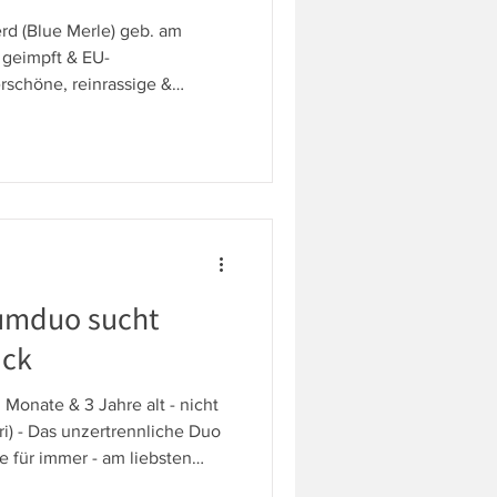
rd (Blue Merle) geb. am
, geimpft & EU-
rschöne, reinrassige &
nd der geänderten
 aktuellen Halter ein neues,
e hat ein sehr
verschmustes Wesen,
Kommandos und auch kleine
anz funktioniert auch gut und
b
aumduo sucht
ück
 Monate & 3 Jahre alt - nicht
Suri) - Das unzertrennliche Duo
e für immer - am liebsten
nnen leben aktuell auf einer