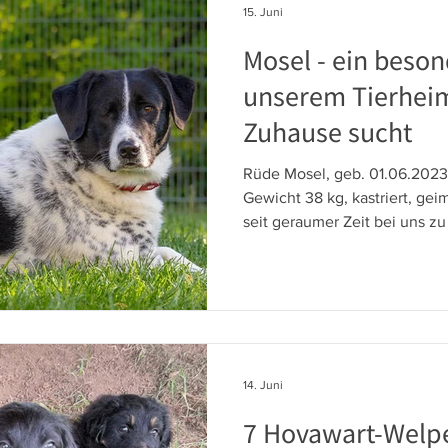
15. Juni
Mosel - ein beson
unserem Tierheim
Zuhause sucht
Rüde Mosel, geb. 01.06.2023
Gewicht 38 kg, kastriert, gei
seit geraumer Zeit bei uns zu
Tierschutzorganisation, die 
verfügt und uns Mosel deshal
hat. Sie hat aber eine wund
verfasst, die hier einzusehen 
14. Juni
7 Hovawart-Welpe