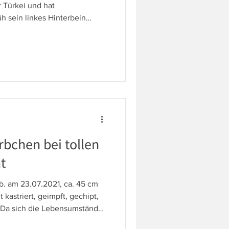
 Türkei und hat
h sein linkes Hinterbein
eider nicht bekannt, aber er
inderung umzugehen. Der Rüde
sfreude und Vertrauen zu den
 absolut liebenswerter Kerl,
 und hat auch im Umgang mit
seinen Artgenossen kein Problem. Der
rbchen bei tollen
t
. am 23.07.2021, ca. 45 cm
 kastriert, geimpft, gechipt,
- Da sich die Lebensumstände
ändert haben, ist Chow Chow