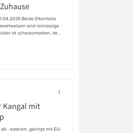
 Zuhause
.04.2026 Beide Elternteile
wartwelpen sind reinrassige
utter ist schwarzmarken, der
die sieben Welpen sowohl
ken. Alle sieben Rüden
use. Die Kleinen wachsen
f, sind verspielt, sehr
bezogen. Ein Hovawart ist -
ächter", d.h. er pass
r Kangal mit
ap
alt - kastriert, gechipt mit EU-