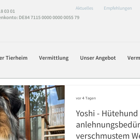
Aktuelles
Empfehlungen
8 03 01
enkonto
: DE84 7115 0000 0000 0055 79
er Tierheim
Vermittlung
Unser Angebot
Verm
vor 4 Tagen
Yoshi - Hütehund
anlehnungsbedür
verschmustem W