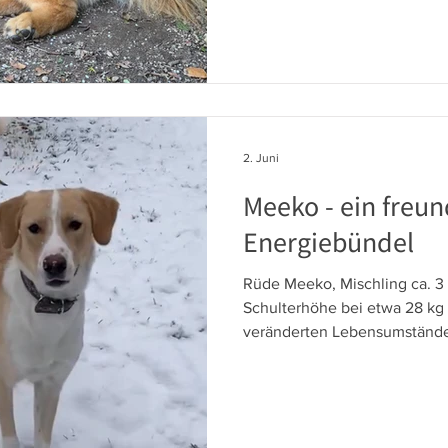
Chello auf der Suche nach 
tollen Menschen. Chello ist s
etwas schüchtern. Der Rüde l
im Garten auszuruhen und zu 
stubenrein und ein sehr an
2. Juni
Meeko - ein freun
Energiebündel
Rüde Meeko, Mischling ca. 3 
Schulterhöhe bei etwa 28 kg -
veränderten Lebensumstände 
sucht Mischlings-Rüde Meeko
Zuhause. Meeko ist ein sehr f
Hund, besonders gegenüber 
Vertrauen auf und liebt es, g