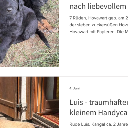
nach liebevollem
7 Rüden, Hovawart geb. am 21
der sieben zuckersüßen Hova
Hovawart mit Papieren. Die M
Vater komplett schwarz und 
schwarz als auch schwarzmar
suchen ein liebevolles Zuha
liebevoll im Familienumfeld au
neugierig und auf Menschen 
wie der Name sagt - ein "Hofw
4. Juni
Luis - traumhafte
kleinem Handyc
Rüde Luis, Kangal ca. 2 Jahre 