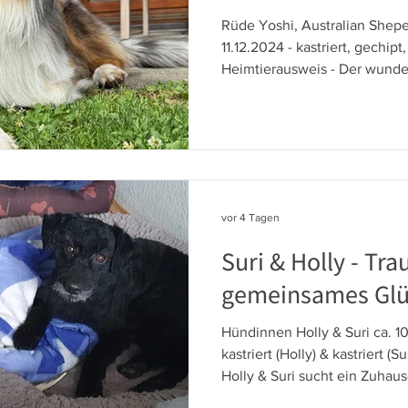
Rüde Yoshi, Australian Shepe
11.12.2024 - kastriert, gechipt
Heimtierausweis - Der wunde
gesunde Yoshi sucht auf Gru
persönlicher Umstände seiner
liebevolles Zuhause. Der Rüd
anlehnungsbedürftiges und 
beherrscht die wichtigsten 
Kunststücke. “Platz” auf Dist
vor 4 Tagen
das Gehen an der Leine ist ü
Suri & Holly - Tr
gemeinsames Gl
Hündinnen Holly & Suri ca. 10
kastriert (Holly) & kastriert (
Holly & Suri sucht ein Zuhaus
gemeinsam! Die beiden Hündi