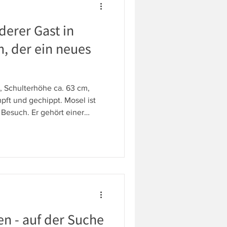
derer Gast in
, der ein neues
, Schulterhöhe ca. 63 cm,
mpft und gechippt. Mosel ist
 Besuch. Er gehört einer
über kein eigenes Tierheim
b zur Vermittlung überlassen
erbare Beschreibung zu Mosel
ist.
n - auf der Suche