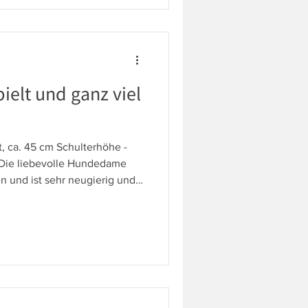
urch. Wenn Sie Fanny
chten, melden Sie sich b
pielt und ganz viel
t, ca. 45 cm Schulterhöhe -
 - Die liebevolle Hundedame
n und ist sehr neugierig und
 und gern dabei - Daisy liebt
en. Die Hundedame geht
nd ist gerne unterwegs auf
tzen, sie läuft auch mal
sen Eingewöh