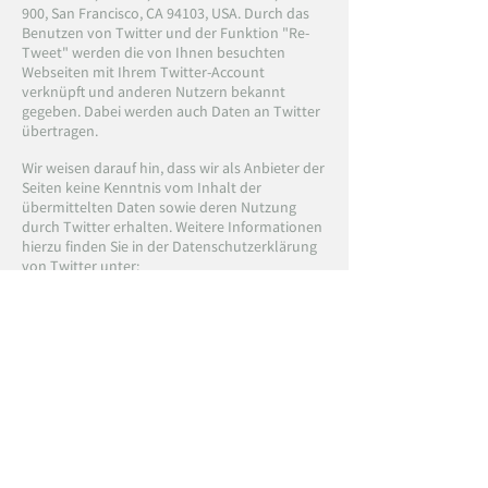
900, San Francisco, CA 94103, USA. Durch das
Benutzen von Twitter und der Funktion "Re-
Tweet" werden die von Ihnen besuchten
Webseiten mit Ihrem Twitter-Account
verknüpft und anderen Nutzern bekannt
gegeben. Dabei werden auch Daten an Twitter
übertragen.
Wir weisen darauf hin, dass wir als Anbieter der
Seiten keine Kenntnis vom Inhalt der
übermittelten Daten sowie deren Nutzung
durch Twitter erhalten. Weitere Informationen
hierzu finden Sie in der Datenschutzerklärung
von Twitter unter:
www.twitter.com/privacy
Ihre Datenschutzeinstellungen bei Twitter
können Sie in den Konto-Einstellungen ändern
unter:
www.twitter.com/account/settings
.
Verwendung von Instagram Social Plugins