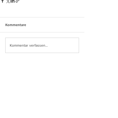
Kommentare
Kommentar verfassen...
So können Sie aktiv werden
> Mitglied werden
> Pate werden
> Gassigänger werden
> Katzenstreichler werden
Unsere Daten
Interessengemeinschaft Mensch und Tier e. V.