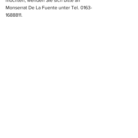
möchten, wenden Sie sich bitte an 
Monserrat De La Fuente unter Tel. 0163-
1688811.
Kommentare
Kommentar verfassen...
So können Sie aktiv werden
> Mitglied werden