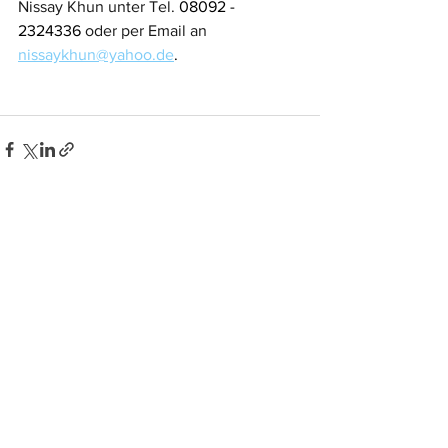
Nissay Khun unter Tel. 
08092 - 
2324336
 oder per Email an 
nissaykhun@yahoo.de
.
Kommentare
Kommentar verfassen...
So können Sie aktiv werden