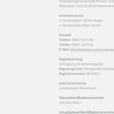
Interessengemeinschaft Mensch und T
Oberrainer Feld 20, 83104 Ostermü
Vertreten durch
1. Vorsitzender Tilman Rieger
2. Vorsitzender Klaus Estner
Kontakt
Telefon
: 08067 18 0 301
Telefax
: 08067 18 03 02
E-Mail
:
info@tierheim-ostermuench
Registereintrag
Eintragung im Vereinsregister.
Registergericht
: Amtsgericht Taunst
Registernummer
: VR 41033
Aufsichtsbehörde
Landratsamt Rosenheim
Steueridentifikationsnummer
156/109/20311
Umsatzsteueridentifikationsnumme