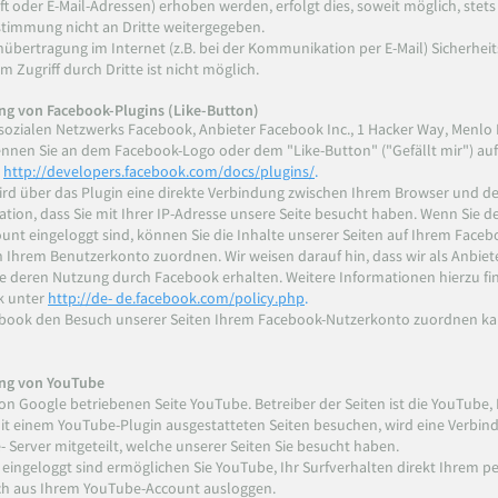
t oder E-Mail-Adressen) erhoben werden, erfolgt dies, soweit möglich, stets a
timmung nicht an Dritte weitergegeben.
enübertragung im Internet (z.B. bei der Kommunikation per E-Mail) Sicherhei
 Zugriff durch Dritte ist nicht möglich.
ng von Facebook-Plugins (Like-Button)
sozialen Netzwerks Facebook, Anbieter Facebook Inc., 1 Hacker Way, Menlo P
kennen Sie an dem Facebook-Logo oder dem "Like-Button" ("Gefällt mir") auf 
:
http://developers.facebook.com/docs/plugins/
.
ird über das Plugin eine direkte Verbindung zwischen Ihrem Browser und de
tion, dass Sie mit Ihrer IP-Adresse unsere Seite besucht haben. Wenn Sie 
nt eingeloggt sind, können Sie die Inhalte unserer Seiten auf Ihrem Faceb
Ihrem Benutzerkonto zuordnen. Wir weisen darauf hin, dass wir als Anbiet
e deren Nutzung durch Facebook erhalten. Weitere Informationen hierzu fin
k unter
http://de- de.facebook.com/policy.php
.
book den Besuch unserer Seiten Ihrem Facebook-Nutzerkonto zuordnen kann
ung von YouTube
on Google betriebenen Seite YouTube. Betreiber der Seiten ist die YouTube, 
mit einem YouTube-Plugin ausgestatteten Seiten besuchen, wird eine Verbi
 Server mitgeteilt, welche unserer Seiten Sie besucht haben.
ingeloggt sind ermöglichen Sie YouTube, Ihr Surfverhalten direkt Ihrem pe
ich aus Ihrem YouTube-Account ausloggen.