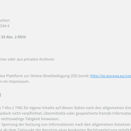
ünchen
.334-4
 55 Abs. 2 RStV
stner oder aus privaten Archiven
ne Plattform zur Online-Streitbeilegung (OS) bereit:
http://ec.europa.eu/c
ben im Impressum.
)
§ 7 Abs.1 TMG für eigene Inhalte auf diesen Seiten nach den allgemeinen Ges
 jedoch nicht verpflichtet, übermittelte oder gespeicherte fremde Informa
rechtswidrige Tätigkeit hinweisen.
r Sperrung der Nutzung von Informationen nach den allgemeinen Gesetzen 
erst ab dem Zeitpunkt der Kenntnis einer konkreten Rechtsverletzung mögli