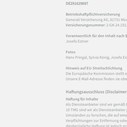
DE291629697
Betriebshaftpflichtversicherung
Generali Versicherung AG, 81731 M
Versicherungsnummer
: 2-GK-24.192
Verantwortlich für den Inhalt nach §
Josefa Estner
Fotos
Hans Pringal, Sylvia König, Josefa E
Hinweis auf EU-Streitschlichtung
Die Europäische Kommission stellt ei
Unsere E-Mail-Adresse finden sie o
Haftungsausschluss (Disclaimer
Haftung für Inhalte
Als Diensteanbieter sind wir gemäß 
10 TMG sind wir als Diensteanbieter
Umständen zu forschen, die auf eine 
Verpflichtungen zur Entfernung ode
diesbezügliche Haftung ist jedoch 