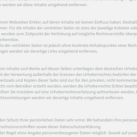
 werden wir diese Inhalte umgehend entfernen.
rnen Webseiten Dritter, auf deren Inhalte wir keinen Einfluss haben. Deshal
. Für die Inhalte der verlinkten Seiten ist stets der jeweilige Anbieter ode
en wurden zum Zeitpunkt der Verlinkung auf mögliche Rechtsverstöße überpr
 erkennbar.
le der verlinkten Seiten ist jedoch ohne konkrete Anhaltspunkte einer Rech
gen werden wir derartige Links umgehend entfernen.
lten Inhalte und Werke auf diesen Seiten unterliegen dem deutschen Urheber
Art der Verwertung außerhalb der Grenzen des Urheberrechtes bedürfen der
ownloads und Kopien dieser Seite sind nur für den privaten, nicht kommerzi
nicht vom Betreiber erstellt wurden, werden die Urheberrechte Dritter beac
 Sollten Sie trotzdem auf eine Urheberrechtsverletzung aufmerksam werden,
htsverletzungen werden wir derartige Inhalte umgehend entfernen.
 den Schutz Ihrer persönlichen Daten sehr ernst. Wir behandeln Ihre perso
nschutzvorschriften sowie dieser Datenschutzerklärung.
n der Regel ohne Angabe personenbezogener Daten möglich. Soweit auf un