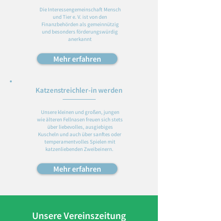
Die Interessengemeinschaft Mensch
und Tier e. V. ist von den
Finanzbehörden als gemeinnützig
und besonders förderungswürdig
anerkannt
Mehr erfahren
Katzenstreichler-in werden
Unsere kleinen und großen, jungen
wie älteren Fellnasen freuen sich stets
über liebevolles, ausgiebiges
Kuscheln und auch über sanftes oder
temperamentvolles Spielen mit
katzenliebenden Zweibeinern.
Mehr erfahren
Unsere Vereinszeitung